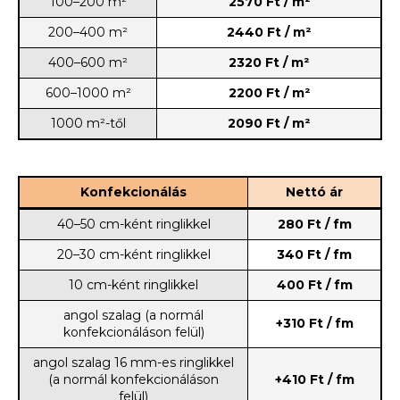
100–200 m²
2570 Ft / m²
200–400 m²
2440 Ft / m²
400–600 m²
2320 Ft / m²
600–1000 m²
2200 Ft / m²
1000 m²-től
2090 Ft / m²
Konfekcionálás
Nettó ár
40–50 cm-ként ringlikkel
280 Ft / fm
20–30 cm-ként ringlikkel
340 Ft / fm
10 cm-ként ringlikkel
400 Ft / fm
angol szalag (a normál
+310
Ft / fm
konfekcionáláson felül)
angol szalag 16 mm-es ringlikkel
(a normál konfekcionáláson
+410
Ft / fm
felül)