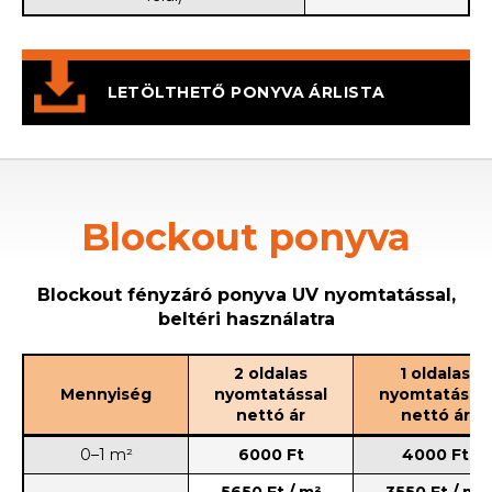
LETÖLTHETŐ PONYVA ÁRLISTA
Blockout ponyva
Blockout fényzáró ponyva UV nyomtatással,
beltéri használatra
2 oldalas
1 oldalas
Mennyiség
nyomtatással
nyomtatással
nettó ár
nettó ár
0–1 m²
6000 Ft
4000 Ft
5650 Ft / m²
3550 Ft / m²