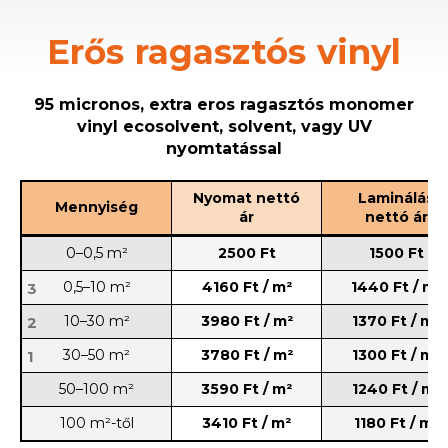
Erős ragasztós vinyl
95 micronos, extra eros ragasztós monomer
vinyl ecosolvent, solvent, vagy UV
nyomtatással
Nyomat nettó
Laminálás
Mennyiség
ár
nettó ár
0–0,5 m²
2500 Ft
1500 Ft
0,5–10 m²
4160 Ft / m²
1440 Ft / m²
3
10–30 m²
3980 Ft / m²
1370 Ft / m²
2
30–50 m²
3780 Ft / m²
1300 Ft / m²
1
50–100 m²
3590 Ft / m²
1240 Ft / m²
100 m²-től
3410 Ft / m²
1180 Ft / m²