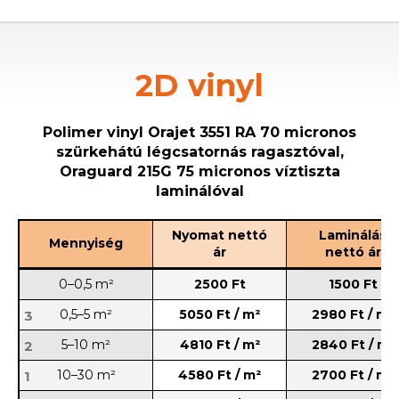
2D vinyl
Polimer vinyl Orajet 3551 RA 70 micronos
szürkehátú légcsatornás ragasztóval,
Oraguard 215G 75 micronos víztiszta
laminálóval
Nyomat nettó
Laminálás
Mennyiség
ár
nettó ár
0–0,5 m²
2500 Ft
1500 Ft
0,5–5 m²
5050 Ft / m²
2980 Ft / m²
3
5–10 m²
4810 Ft / m²
2840 Ft / m²
2
10–30 m²
4580 Ft / m²
2700 Ft / m²
1