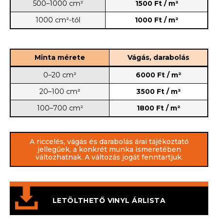
500–1000 cm²
1500 Ft / m²
1000 cm²-től
1000 Ft / m²
Minta mérete
Vágás, darabolás
0–20 cm²
6000 Ft / m²
20–100 cm²
3500 Ft / m²
100–700 cm²
1800 Ft / m²
A riccelés, vágás és darabolás árai tájékoztató
jellegűek, a konkrét munka ismeretében
változhatnak. A változás jogát fenntartjuk.
LETÖLTHETŐ VINYL ÁRLISTA