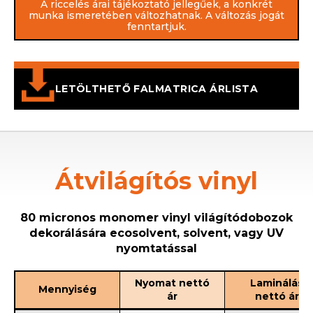
A riccelés árai tájékoztató jellegűek, a konkrét
munka ismeretében változhatnak. A változás jogát
fenntartjuk.
LETÖLTHETŐ FALMATRICA ÁRLISTA
Átvilágítós vinyl
80 micronos monomer vinyl világítódobozok
dekorálására ecosolvent, solvent, vagy UV
nyomtatással
Nyomat nettó
Laminálás
Mennyiség
ár
nettó ár