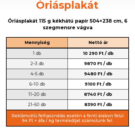
Óriásplakát
Óriásplakát 115 g kékhátú papír 504×238 cm, 6
szegmensre vágva
Mennyiség
Nettó ár
1 db
10 290 Ft / db
2–3 db
9870 Ft / db
4–5 db
9480 Ft / db
6–10 db
9100 Ft / db
11–20 db
8740 Ft / db
21–50 db
8390 Ft / db
Reklámcélú felhasználás esetén a fenti árakon felül
94 Ft + áfa / kg termékdíjat számolunk fel.