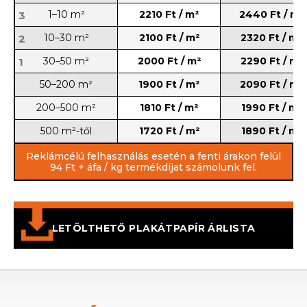
1–10 m²
2210 Ft / m²
2440 Ft / m²
3
10–30 m²
2100
Ft / m²
2320 Ft / m²
2
30–50 m²
2000
Ft / m²
2290 Ft / m²
1
50–200 m²
1900 Ft / m²
2090 Ft / m²
200–500 m²
1810 Ft / m²
1990 Ft / m²
500 m²-től
1720 Ft / m²
1890 Ft / m²
Reklámcélú felhasználás esetén a fenti árakon felül
94 Ft + áfa / kg termékdíjat számolunk fel.
LETÖLTHETŐ PLAKÁTPAPÍR ÁRLISTA