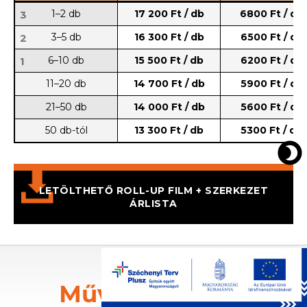
1–2 db
17 200 Ft / db
6800 Ft / db
3
3–5 db
16 300 Ft / db
6500 Ft / db
2
6–10 db
15 500 Ft / db
6200 Ft / db
1
11–20 db
14 700 Ft / db
5900 Ft / db
21–50 db
14 000 Ft / db
5600 Ft / db
50 db-tól
13 300 Ft / db
5300 Ft / db
LETÖLTHETŐ ROLL-UP FILM + SZERKEZET
ÁRLISTA
Művészi vászon