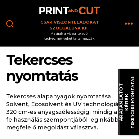
Print
CSAK VISZONTELADÓKAT
and
SZOLGÁLUNK KI!
Cut
Az árak a viszonteladói
kedvezményeket tartalmazzák.
Kezdőlap
→
Tekercses nyomtatás
Tekercses
nyomtatás
TEKERCSES NYOMTATÁS
Á
R
A
J
Á
N
L
A
T
O
T
K
É
R
E
Tekercses alapanyagok nyomtatása
K
Solvent, Ecosolvent és UV technológiával,
320 cm-es anyagszélességig, mindig a
felhasználás szempontjából leginkább
megfelelő megoldást választva.