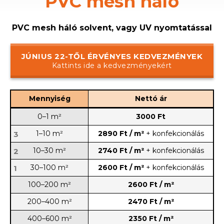
PVC mesh háló
PVC mesh háló solvent, vagy UV nyomtatással
JÚNIUS 22-TŐL ÉRVÉNYES KEDVEZMÉNYEK
Kattints ide a kedvezményekért
Mennyiség
Nettó ár
0–1 m²
3000 Ft
1–10 m²
2890 Ft / m²
+ konfekcionálás
3
10–30 m²
2740 Ft / m²
+ konfekcionálás
2
30–100 m²
2600 Ft / m²
+ konfekcionálás
1
100–200 m²
2600 Ft / m²
200–400 m²
2470 Ft / m²
400–600 m²
2350 Ft / m²