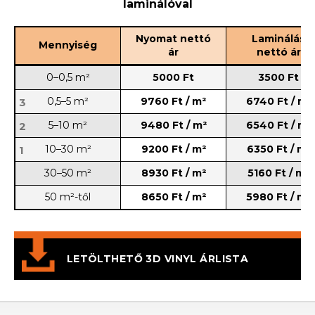
laminálóval
Nyomat nettó
Laminálás
Mennyiség
ár
nettó ár
0–0,5 m²
5000 Ft
3500 Ft
0,5–5 m²
9760 Ft / m²
6740 Ft / m²
3
5–10 m²
9480 Ft / m²
6540 Ft / m²
2
10–30 m²
9200 Ft / m²
6350 Ft / m²
1
30–50 m²
8930 Ft / m²
5160 Ft / m²
50 m²-től
8650 Ft / m²
5980
Ft / m²
LETÖLTHETŐ 3D VINYL ÁRLISTA