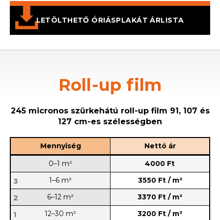
LETÖLTHETŐ ÓRIÁSPLAKÁT ÁRLISTA
Roll-up film
245 micronos szürkehátú roll-up film 91, 107 és
127 cm-es szélességben
Mennyiség
Nettó ár
0–1 m­²
4000 Ft
1–6 m­²
3550 Ft / m²
3
6–12 m­²
3370 Ft / m²
2
12–30 m­²
3200 Ft / m²
1