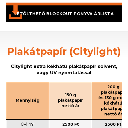
LETÖLTHETŐ BLOCKOUT PONYVA ÁRLISTA
Plakátpapír (Citylight)
Citylight extra kékhátú plakátpapír solvent,
vagy UV nyomtatással
200 g
plakátpapír
150 g
és 130 g extra
Mennyiség
plakátpapír
kékhátú
nettó ár
plakátpapír
nettó ár
0–1 m²
2500 Ft
2500 Ft