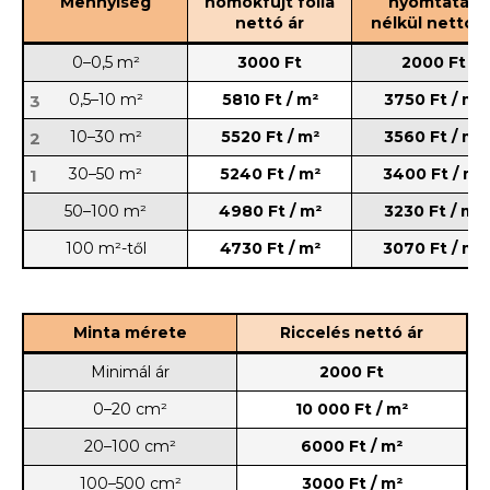
Mennyiség
homokfújt fólia
nyomtatás
nettó ár
nélkül nettó á
0–0,5 m²
3000 Ft
2000 Ft
0,5–10 m²
5810 Ft / m²
3750 Ft / m²
3
10–30 m²
5520 Ft / m²
3560 Ft / m²
2
30–50 m²
5240 Ft / m²
3400 Ft / m²
1
50–100 m²
4980 Ft / m²
3230 Ft / m²
100 m²-től
4730 Ft / m²
3070 Ft / m²
Minta mérete
Riccelés nettó ár
Minimál ár
2000 Ft
0–20 cm²
10 000 Ft / m²
20–100 cm²
6000 Ft / m²
100–500 cm²
3000 Ft / m²