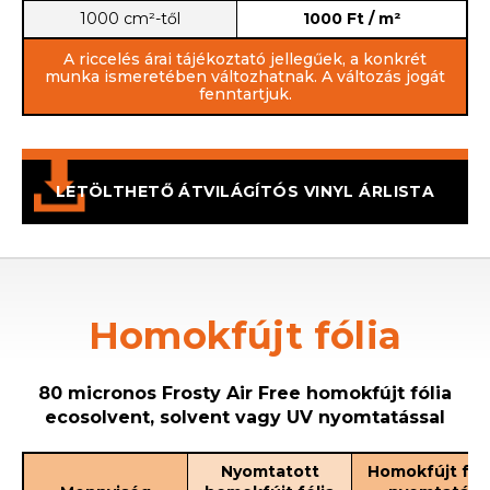
1000 cm²-től
1000 Ft / m²
A riccelés árai tájékoztató jellegűek, a konkrét
munka ismeretében változhatnak. A változás jogát
fenntartjuk.
LETÖLTHETŐ ÁTVILÁGÍTÓS VINYL ÁRLISTA
Homokfújt fólia
80 micronos Frosty Air Free homokfújt fólia
ecosolvent, solvent vagy UV nyomtatással
Nyomtatott
Homokfújt fóli