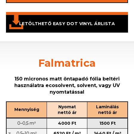
LETÖLTHETŐ EASY DOT VINYL ÁRLISTA
Falmatrica
150 micronos matt öntapadó fólia beltéri
használatra ecosolvent, solvent, vagy UV
nyomtatással
Nyomat
Laminálás
Mennyiség
nettó ár
nettó ár
0–0,5 m²
4000 Ft
1500 Ft
0,5–10 m²
6520 Ft / m²
1440 Ft / m²
3