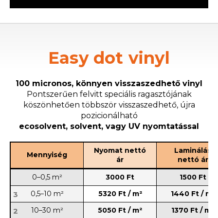
Easy dot vinyl
100 micronos, könnyen visszaszedhető vinyl
Pontszerűen felvitt speciális ragasztójának
köszönhetően többször visszaszedhető, újra
pozicionálható
ecosolvent, solvent, vagy UV nyomtatással
Nyomat nettó
Laminálás
Mennyiség
ár
nettó ár
0–0,5 m²
3000 Ft
1500 Ft
0,5–10 m²
5320 Ft / m²
1440 Ft / m²
3
10–30 m²
5050 Ft / m²
1370 Ft / m²
2