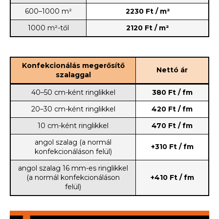
600–1000 m²
2230 Ft / m²
1000 m²-től
2120 Ft / m²
Konfekcionálás megerősítő
Nettó ár
szalaggal
40–50 cm-ként ringlikkel
380 Ft / fm
20–30 cm-ként ringlikkel
420 Ft / fm
10 cm-ként ringlikkel
470 Ft / fm
angol szalag (a normál
+310 Ft / fm
konfekcionáláson felül)
angol szalag 16 mm-es ringlikkel
(a normál konfekcionáláson
+410 Ft / fm
felül)