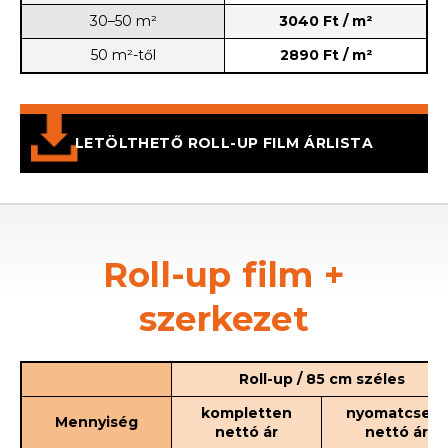
30–50 m­²
3040 Ft / m²
50 m­²-től
2890 Ft / m²
LETÖLTHETŐ ROLL-UP FILM ÁRLISTA
Roll-up film +
szerkezet
Roll-up / 85 cm széles
kompletten
nyomatcsere
Mennyiség
nettó ár
nettó ár