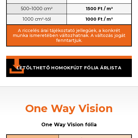
500–1000 cm²
1500 Ft / m²
1000 cm²-től
1000 Ft / m²
A riccelés árai tájékoztató jellegűek, a konkrét
munka ismeretében változhatnak. A változás jogát
fenntartjuk.
LETÖLTHETŐ HOMOKFÚJT FÓLIA ÁRLISTA
One Way Vision
One Way Vision fólia