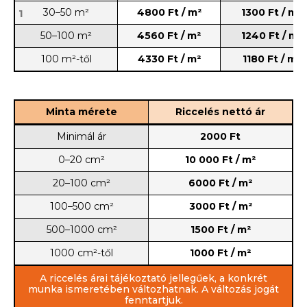
30–50 m²
4800 Ft / m²
1300 Ft / m²
1
50–100 m²
4560 Ft / m²
1240 Ft / m²
100 m²-től
4330 Ft / m²
1180 Ft / m²
Minta mérete
Riccelés nettó ár
Minimál ár
2000 Ft
0–20 cm²
10 000 Ft / m²
20–100 cm²
6000 Ft / m²
100–500 cm²
3000 Ft / m²
500–1000 cm²
1500 Ft / m²
1000 cm²-től
1000 Ft / m²
A riccelés árai tájékoztató jellegűek, a konkrét
munka ismeretében változhatnak. A változás jogát
fenntartjuk.