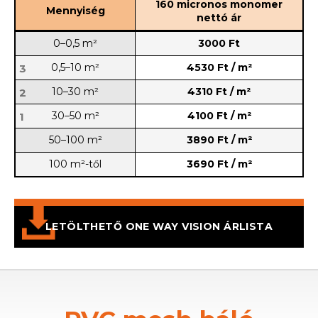
160 micronos monomer
Mennyiség
nettó ár
0–0,5 m²
3000 Ft
0,5–10 m²
4530 Ft / m²
3
10–30 m²
4310 Ft / m²
2
30–50 m²
4100 Ft / m²
1
50–100 m²
3890 Ft / m²
100 m²-től
3690 Ft / m²
LETÖLTHETŐ ONE WAY VISION ÁRLISTA