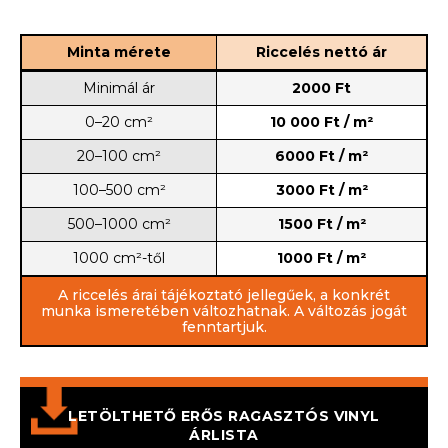
Minta mérete
Riccelés nettó ár
Minimál ár
2000 Ft
0–20 cm²
10 000 Ft / m²
20–100 cm²
6000 Ft / m²
100–500 cm²
3000 Ft / m²
500–1000 cm²
1500 Ft / m²
1000 cm²-től
1000 Ft / m²
A riccelés árai tájékoztató jellegűek, a konkrét
munka ismeretében változhatnak. A változás jogát
fenntartjuk.
LETÖLTHETŐ ERŐS RAGASZTÓS VINYL
ÁRLISTA