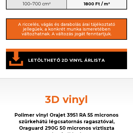
100–700 cm²
1800 Ft / m²
A riccelés, vágás és darabolás árai tájékoztató
jellegűek, a konkrét munka ismeretében
változhatnak. A változás jogát fenntartjuk.
LETÖLTHETŐ 2D VINYL ÁRLISTA
3D vinyl
Polimer vinyl Orajet 3951 RA 55 micronos
szürkehátú légcsatornás ragasztóval,
Oraguard 290G 50 micronos víztiszta